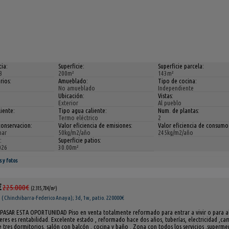
ia:
Superficie:
Superficie parcela:
3
200m²
143m²
rios:
Amueblado:
Tipo de cocina:
No amueblado
Independiente
Ubicación:
Vistas:
Exterior
Al pueblo
iente:
Tipo agua caliente:
Num. de plantas:
Termo eléctrico
2
conservacion:
Valor eficiencia de emisiones:
Valor eficiencia de consumo
mar
50kg/m2/año
245kg/m2/año
:
Superficie patios:
026
30.00m²
s y fotos
€
225.000€
(2.315,78€/m²)
( Chinchibarra-Federico Anaya); 3d, 1w, patio. 220000€
PASAR ESTA OPORTUNIDAD Piso en venta totalmente reformado para entrar a vivir o para alq
eres es rentabilidad. Excelente estado , reformado hace dos años, tuberías, electricidad ,ca
 tres dormitorios, salón con balcón , cocina y baño . Zona con todos los servicios ,superme