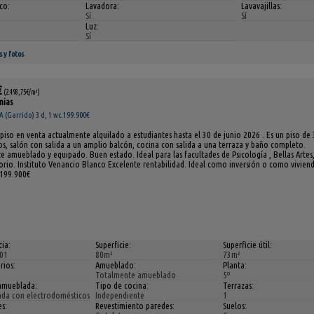
ico:
Lavadora:
Lavavajillas:
Sí
Sí
Luz:
Sí
s y fotos
€
(2.498,75€/m²)
nias
(Garrido) 3 d, 1 wc.199.900€
piso en venta actualmente alquilado a estudiantes hasta el 30 de junio 2026 . Es un piso de 
s, salón con salida a un amplio balcón, cocina con salida a una terraza y baño completo.
 amueblado y equipado. Buen estado. Ideal para las facultades de Psicología , Bellas Artes
rio. Instituto Venancio Blanco Excelente rentabilidad. Ideal como inversión o como vivien
 199.900€
ia:
Superficie:
Superficie útil:
01
80m²
73m²
rios:
Amueblado:
Planta:
Totalmente amueblado
5º
amueblada:
Tipo de cocina:
Terrazas:
da con electrodomésticos
Independiente
1
s:
Revestimiento paredes:
Suelos: