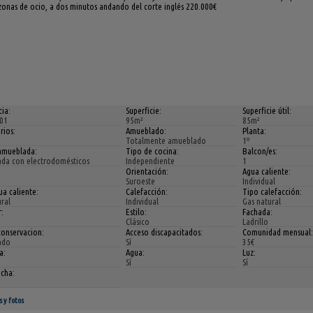
zonas de ocio, a dos minutos andando del corte inglés 220.000€
ia:
Superficie:
Superficie útil:
01
95m²
85m²
rios:
Amueblado:
Planta:
Totalmente amueblado
1º
amueblada:
Tipo de cocina:
Balcon/es:
da con electrodomésticos
Independiente
1
Orientación:
Agua caliente:
Suroeste
Individual
a caliente:
Calefacción:
Tipo calefacción:
ral
Individual
Gas natural
:
Estilo:
Fachada:
Clásico
Ladrillo
conservacion:
Acceso discapacitados:
Comunidad mensual
ado
Sí
35€
a:
Agua:
Luz:
Sí
Sí
ucha:
s y fotos