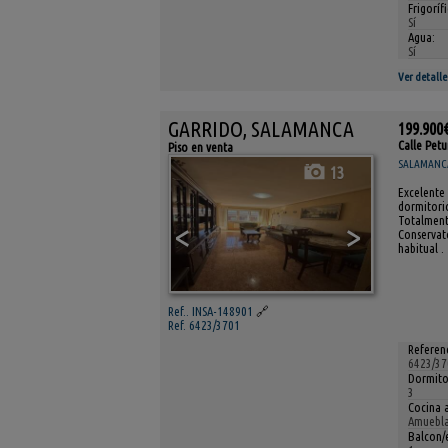
Frigoríf
Sí
Agua:
Sí
Ver detalle
GARRIDO, SALAMANCA
199.900
Calle Petu
Piso en venta
SALAMANCA 
13
Excelente 
dormitorio
Totalmente
<
>
Conservato
habitual .
Ref.. INSA-148901
🔗
Ref. 6423/3701
Referenc
6423/37
Dormito
3
Cocina 
Amuebla
Balcon/e