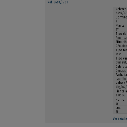
Ref. 6694/3701
Referenc
6694/37
Dormito
3
Planta:
4º
Tipo de
America
Situació
Céntric
Tipo te
Yeso
Tipo ve
Climalit
Calefacc
Central
Fachada
Ladrillo
Valor ef
7kg/m2/
Fianza a
1.050€
Horno:
Sí
Luz:
Sí
Ver detalle