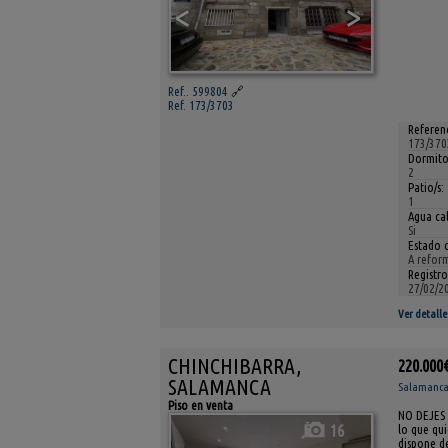
<
>
Ref.. 599804
🔗
Ref. 173/3703
Referenc
173/370
Dormito
2
Patio/s:
1
Agua cal
Si
Estado 
A refor
Registro
27/02/2
Ver detalle
CHINCHIBARRA,
220.000
SALAMANCA
Salamanca 
Piso en venta
NO DEJES 
16
lo que qui
dispone de