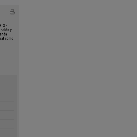
 3 O 4
 salón y
ienda
Ideal como