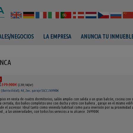
ALES/NEGOCIOS
LA EMPRESA
ANUNCIA TU INMUEBL
ANCA
O
€
279.900€
(2.249,16€/m²)
 Barrio Vidal); 4d, 2wc. garaje SSCC 269900€
piso en venta de cuatro dormitorios, salón amplio con salida a un gran balcón, cocina con s
ía cerrada, dos baños completos uno con ducha y otro con bañera , garaje en el mismo edifi
de el ascensor. Ideal tanto como vivienda habitual como para inversión por su proximidad 
ad , a las universidades, con todos los servicios a su alcance. 269900€