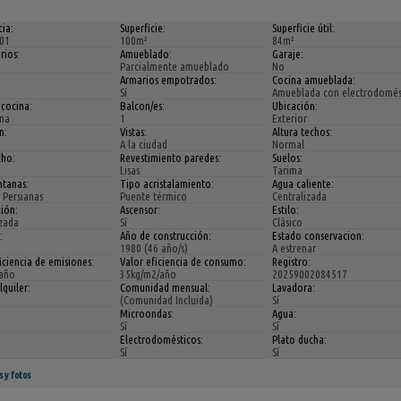
ia:
Superficie:
Superficie útil:
01
100m²
84m²
rios:
Amueblado:
Garaje:
Parcialmente amueblado
No
Armarios empotrados:
Cocina amueblada:
Sí
Amueblada con electrodomés
 cocina:
Balcon/es:
Ubicación:
na
1
Exterior
n:
Vistas:
Altura techos:
o
A la ciudad
Normal
cho:
Revestimiento paredes:
Suelos:
Lisas
Tarima
ntanas:
Tipo acristalamiento:
Agua caliente:
, Persianas
Puente térmico
Centralizada
ión:
Ascensor:
Estilo:
izada
Sí
Clásico
:
Año de construcción:
Estado conservacion:
1980 (46 año/s)
A estrenar
iciencia de emisiones:
Valor eficiencia de consumo:
Registro:
año
35kg/m2/año
20259002084517
lquiler:
Comunidad mensual:
Lavadora:
(Comunidad Incluida)
Sí
Microondas:
Agua:
Sí
Sí
Electrodomésticos:
Plato ducha:
Sí
Sí
s y fotos