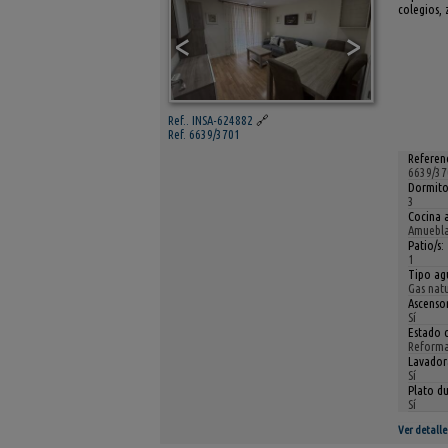
colegios, 
<
>
Ref.. INSA-624882
🔗
Ref. 6639/3701
Referenc
6639/37
Dormito
3
Cocina 
Amuebla
Patio/s:
1
Tipo agu
Gas natu
Ascensor
Sí
Estado 
Reform
Lavador
Sí
Plato d
Sí
Ver detalle