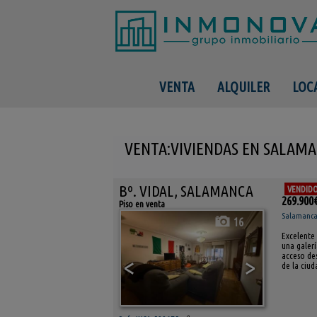
VENTA
ALQUILER
LOC
VENTA:VIVIENDAS EN SALAM
Bº. VIDAL, SALAMANCA
VENDID
269.900
Piso en venta
Salamanca (
16
Excelente 
una galer
acceso des
<
>
de la ciud