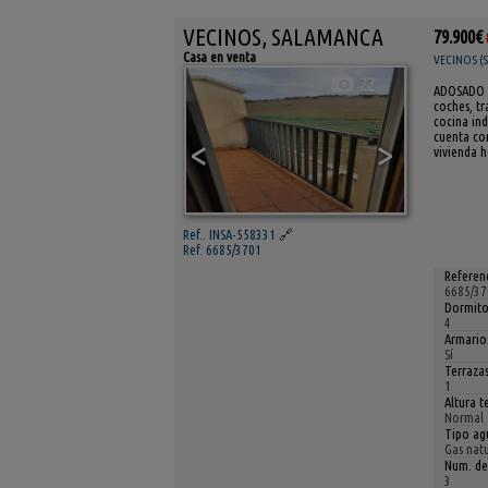
VECINOS, SALAMANCA
79.900€
Casa en venta
VECINOS (
22
ADOSADO D
coches, tr
cocina in
cuenta con
<
>
vivienda h
Ref.. INSA-558331
🔗
Ref. 6685/3701
Referenc
6685/37
Dormito
4
Armario
Sí
Terrazas
1
Altura t
Normal
Tipo agu
Gas natu
Num. de
3