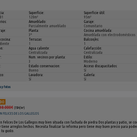
ia:
Superficie:
Superficie útil:
01
120m²
95m²
rios:
Amueblado:
Garaje:
Parcialmente amueblado
Comunitario
aje:
Planta:
Cocina amueblada:
3º
Amueblada con electrodomésticos
 cocina:
Terrazas:
Balcon/es:
diente
1
1
ón:
Agua caliente:
Calefacción:
Centralizada
Centralizada
:
Num. vecinos por planta:
Estilo:
3
Moderno
:
Estado conservacion:
Acceso discapacitados:
Bueno
Sí
ico:
Lavadora:
Galería:
Sí
Sí
s y fotos
ADO
38.000€
(150€/m²)
AN FELICES DE LOS GALLEGOS
n Felices De Los Gallegos muy bien situada con fachada de piedra Dos plantas y patio, se 
 tiene arreglos hechos. Necesita finalizar la reforma pero tiene muy buen precio para pode
 tu gusto.