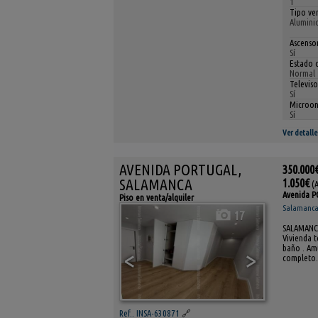
1
Tipo ve
Aluminio
Ascensor
Sí
Estado 
Normal
Televiso
Sí
Microon
Sí
Ver detalle
AVENIDA PORTUGAL,
350.000
SALAMANCA
1.050€
(
Avenida 
Piso en venta/alquiler
Salamanca(
17
SALAMANCA 
Vivienda t
baño . Amu
<
>
completo. 
Ref.. INSA-630871
🔗