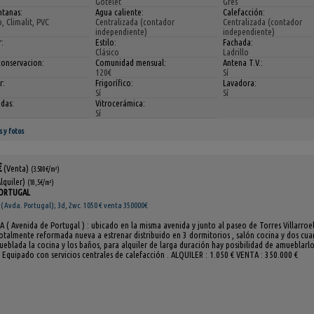
Gotelet
Gres
ntanas:
Agua caliente:
Calefacción:
, Climalit, PVC
Centralizada (contador
Centralizada (contador
independiente)
independiente)
:
Estilo:
Fachada:
Clásico
Ladrillo
conservacion:
Comunidad mensual:
Antena T.V.:
120€
Sí
r:
Frigorífico:
Lavadora:
Sí
Sí
das:
Vitrocerámica:
Sí
s y fotos
€
(Venta)
(3.500€/m²)
Alquiler)
(10,5€/m²)
PORTUGAL
 Avda. Portugal); 3d, 2wc. 1050 € venta 350000€
( Avenida de Portugal ) : ubicado en la misma avenida y junto al paseo de Torres Villarroel
otalmente reformada nueva a estrenar distribuido en 3 dormitorios , salón cocina y dos cua
eblada la cocina y los baños, para alquiler de larga duración hay posibilidad de amueblarl
Equipado con servicios centrales de calefacción . ALQUILER : 1.050 € VENTA : 350.000 €