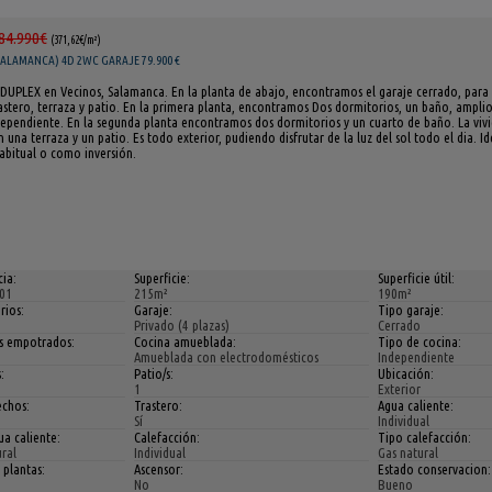
84.990€
(371,62€/m²)
SALAMANCA) 4D 2WC GARAJE 79.900 €
UPLEX en Vecinos, Salamanca. En la planta de abajo, encontramos el garaje cerrado, para
astero, terraza y patio. En la primera planta, encontramos Dos dormitorios, un baño, amplio
dependiente. En la segunda planta encontramos dos dormitorios y un cuarto de baño. La viv
 una terraza y un patio. Es todo exterior, pudiendo disfrutar de la luz del sol todo el dia. 
abitual o como inversión.
ia:
Superficie:
Superficie útil:
01
215m²
190m²
rios:
Garaje:
Tipo garaje:
Privado (4 plazas)
Cerrado
s empotrados:
Cocina amueblada:
Tipo de cocina:
Amueblada con electrodomésticos
Independiente
:
Patio/s:
Ubicación:
1
Exterior
echos:
Trastero:
Agua caliente:
Sí
Individual
a caliente:
Calefacción:
Tipo calefacción:
ral
Individual
Gas natural
 plantas:
Ascensor:
Estado conservacion:
No
Bueno