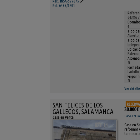
Ref.. INSA-599675
🔗
Ref. 6438/3701
Referenc
6438/37
Dormito
4
Tipo gar
Abierto
Tipo de
Indepen
Ubicaci
Exterior
Ascensor
Sí
Fachada
Ladrillo
Frigoríf
Sí
Ver detalle
SAN FELICES DE LOS
RESERV
30.000€
GALLEGOS, SALAMANCA
CASA EN S
Casa en venta
14
Casa en Sa
reformar y
terminar a