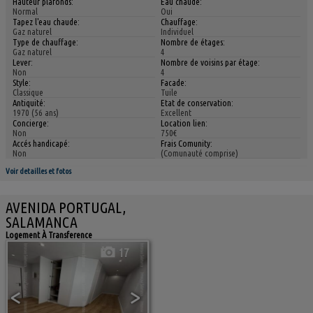
Hauteur plafonds:
Eau chaude:
Normal
Oui
Tapez l'eau chaude:
Chauffage:
Gaz naturel
Individuel
Type de chauffage:
Nombre de étages:
Gaz naturel
4
Lever:
Nombre de voisins par étage:
Non
4
Style:
Facade:
Classique
Tuile
Antiquité:
Etat de conservation:
1970 (56 ans)
Excellent
Concierge:
Location lien:
Non
750€
Accés handicapé:
Frais Comunity:
Non
(Comunauté comprise)
Voir detailles et fotos
AVENIDA PORTUGAL,
SALAMANCA
Logement À Transference
17
<
>