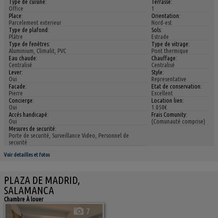
Type de cuisine:
Terrasse:
Office
1
Place:
Orientation:
Parcelement exterieur
Nord-est
Type de plafond:
Sols:
Plâtre
Estrade
Type de fenêtres:
Type de vitrage:
Aluminium, Climalit, PVC
Pont thermique
Eau chaude:
Chauffage:
Centralisé
Centralisé
Lever:
Style:
Oui
Representative
Facade:
Etat de conservation:
Pierre
Excellent
Concierge:
Location lien:
Oui
1.050€
Accés handicapé:
Frais Comunity:
Oui
(Comunauté comprise)
Mesures de securité:
Porte de securité, Surveillance Video, Personnel de
securité
Voir detailles et fotos
PLAZA DE MADRID,
SALAMANCA
Chambre À louer
7