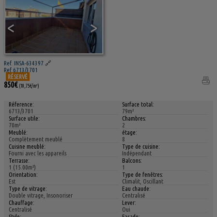
<
>
Ref. INSA-634397
🔗
Ref 6713/3701
RÉSERVÉ
850€
(10,75€/m²)
Réference:
Surface total:
6713/3701
79m²
Surface utile:
Chambres:
70m²
2
Meublé:
étage:
Complètement meublé
8
Cuisine meublé:
Type de cuisine:
Fourni avec les appareils
Indépendant
Terrasse:
Balcons:
1 (15.00m²)
1
Orientation:
Type de fenêtres:
Est
Climalit, Oscillant
Type de vitrage:
Eau chaude:
Double vitrage, Insonoriser
Centralisé
Chauffage:
Lever:
Centralisé
Oui
Style:
Facade: