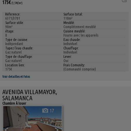
175€
(1,59€/m²)
Réference:
Surface total:
6371/3701
110m²
Surface utile:
Meublé:
90m²
Complètement meublé
étage:
Cuisine meublé:
8
Fourni avec les appareils
Type de cuisine:
Eau chaude:
Indépendant
Individuel
Tapez l'eau chaude:
Chauffage:
Gaz naturel
Individuel
Type de chauffage:
Lever:
Gaz naturel
Oui
Location lien:
Frais Comunity:
175€
(Comunauté comprise)
Voir detailles et fotos
AVENIDA VILLAMAYOR,
SALAMANCA
Chambre À louer
17
<
>