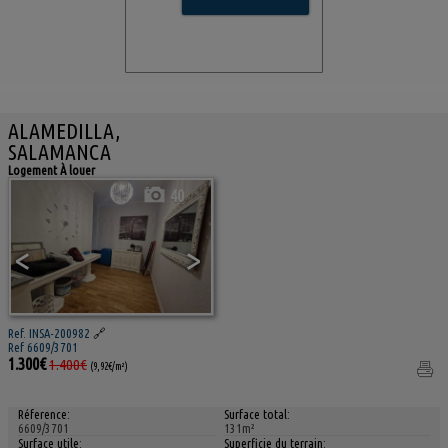
ALAMEDILLA,
SALAMANCA
Logement À louer
40
<
>
Ref. INSA-200982
🔗
Ref 6609/3701
1.300€
1.400€
(9,92€/m²)
Réference:
Surface total:
6609/3701
131m²
Surface utile:
Superficie du terrain: