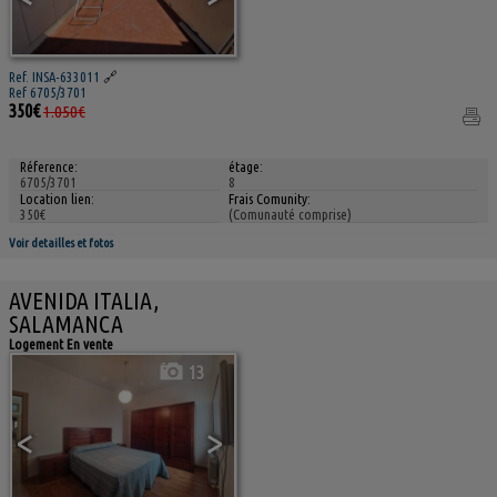
Ref. INSA-633011
🔗
Ref 6705/3701
350€
1.050€
Réference:
étage:
6705/3701
8
Location lien:
Frais Comunity:
350€
(Comunauté comprise)
Voir detailles et fotos
AVENIDA ITALIA,
SALAMANCA
Logement En vente
13
<
>