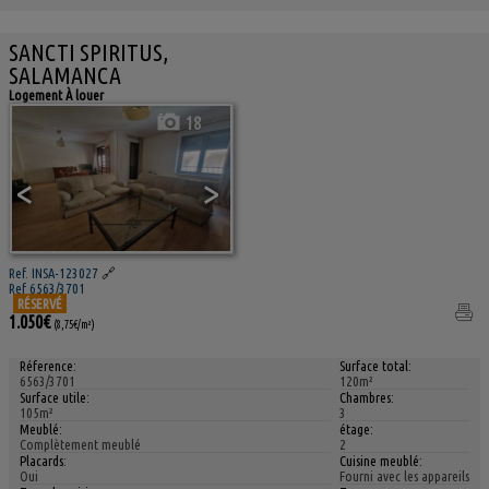
SANCTI SPIRITUS,
SALAMANCA
Logement À louer
18
<
>
Ref. INSA-123027
🔗
Ref 6563/3701
RÉSERVÉ
1.050€
(8,75€/m²)
Réference:
Surface total:
6563/3701
120m²
Surface utile:
Chambres:
105m²
3
Meublé:
étage:
Complètement meublé
2
Placards:
Cuisine meublé:
Oui
Fourni avec les appareils