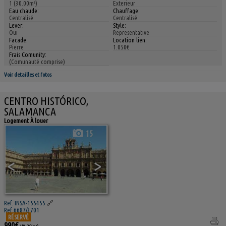
1 (30.00m²)
Exterieur
Eau chaude:
Chauffage:
Centralisé
Centralisé
Lever:
Style:
Oui
Representative
Facade:
Location lien:
Pierre
1.050€
Frais Comunity:
(Comunauté comprise)
Voir detailles et fotos
CENTRO HISTÓRICO,
SALAMANCA
Logement À louer
15
<
>
Ref. INSA-155455
🔗
Ref 6687/3701
RÉSERVÉ
990€