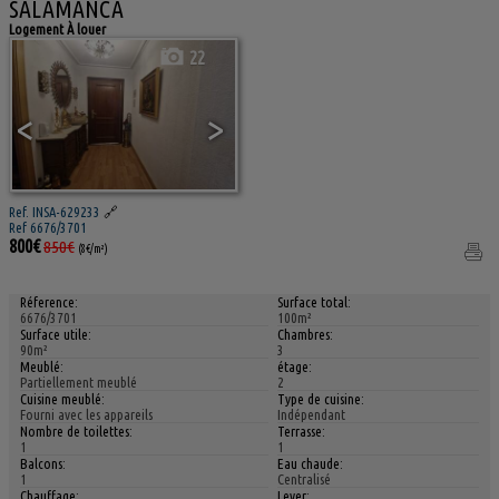
SALAMANCA
Logement À louer
22
<
>
Ref. INSA-629233
🔗
Ref 6676/3701
800€
850€
(8€/m²)
Réference:
Surface total:
6676/3701
100m²
Surface utile:
Chambres:
90m²
3
Meublé:
étage:
Partiellement meublé
2
Cuisine meublé:
Type de cuisine:
Fourni avec les appareils
Indépendant
Nombre de toilettes:
Terrasse:
1
1
Balcons:
Eau chaude:
1
Centralisé
Chauffage:
Lever: