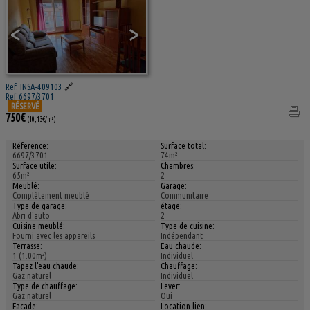
<
>
Ref. INSA-409103
🔗
Ref 6697/3701
RÉSERVÉ
750€
(10,13€/m²)
Réference:
Surface total:
6697/3701
74m²
Surface utile:
Chambres:
65m²
2
Meublé:
Garage:
Complètement meublé
Communitaire
Type de garage:
étage:
Abri d'auto
2
Cuisine meublé:
Type de cuisine:
Fourni avec les appareils
Indépendant
Terrasse:
Eau chaude:
1 (1.00m²)
Individuel
Tapez l'eau chaude:
Chauffage:
Gaz naturel
Individuel
Type de chauffage:
Lever:
Gaz naturel
Oui
Facade:
Location lien: