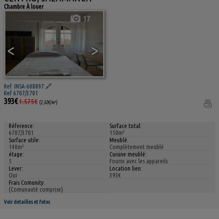
Chambre À louer
17
<
>
Ref. INSA-608897
🔗
Ref 6707/3701
393€
1.575€
(2,62€/m²)
Réference:
Surface total:
6707/3701
150m²
Surface utile:
Meublé:
140m²
Complètement meublé
étage:
Cuisine meublé:
5
Fourni avec les appareils
Lever:
Location lien:
Oui
393€
Frais Comunity:
(Comunauté comprise)
Voir detailles et fotos