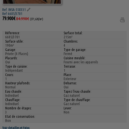
Ref. INSA-558331
🔗
Ref 6685/3701
79.900€
84.990€
(371,62€/m²)
Réference:
Surface total:
6685/3701
215m²
Surface utile:
Chambres:
190m²
4
Garage:
Type de garage:
Privée (4 Places)
Fermé
Placards:
Cuisine meublé:
Oui
Fourni avec les appareils
Type de cuisine:
Terrasse:
Indépendant
1
Cours:
Place:
1
Exterieur
Hauteur plafonds:
Debarras:
Normal
Oui
Eau chaude:
Tapez l'eau chaude:
Individuel
Gaz naturel
Chauffage:
Type de chauffage:
Individuel
Gaz naturel
Nombre de étages:
Lever:
3
Non
Etat de conservation:
Bon
Voir detailles et fotos