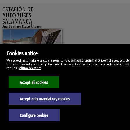
ESTACIÓN DE
AUTOBUSES,
SALAMANCA
Apprt dernier Etage À louer
29
<
>
Cookies notice
We use cookies to make your experience in our web
campus.grupoinmonova.com
the best possible
this reason, we ask you to accept their use. If you wish to know more about our cookies policy click
this link:
política de cookies
.
Ref. INSA-190448
🔗
Ref 6682/3701
Accept all cookies
RÉSERVÉ
850€
900€
(9,44€/m²)
Accept only mandatory cookies
Réference:
Surface total:
6682/3701
90m²
Surface utile:
Chambres:
75m²
3
Configure cookies
Meublé:
Garage:
Complètement meublé
Non
étage:
Placards:
5
Oui