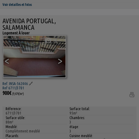
Voir detailles et fotos
AVENIDA PORTUGAL,
SALAMANCA
Logement À louer
16
<
>
Ref. INSA-562446
🔗
Ref 6711/3701
900€
(9,47€/m²)
Réference:
Surface total:
6711/3701
95m²
Surface utile:
Chambres:
80m²
3
Meublé:
étage:
Complètement meublé
3
Placards:
Cuisine meublé: