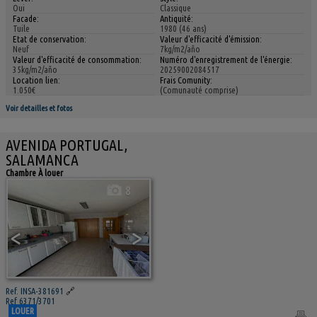
Oui
Classique
Facade:
Antiquité:
Tuile
1980 (46 ans)
Etat de conservation:
Valeur d'efficacité d'émission:
Neuf
7kg/m2/año
Valeur d'efficacité de consommation:
Numéro d'enregistrement de l'énergie:
35kg/m2/año
20259002084517
Location lien:
Frais Comunity:
1.050€
(Comunauté comprise)
Voir detailles et fotos
AVENIDA PORTUGAL,
SALAMANCA
Chambre À louer
8
<
>
Ref. INSA-381691
🔗
Ref 6371/3701
LOUER