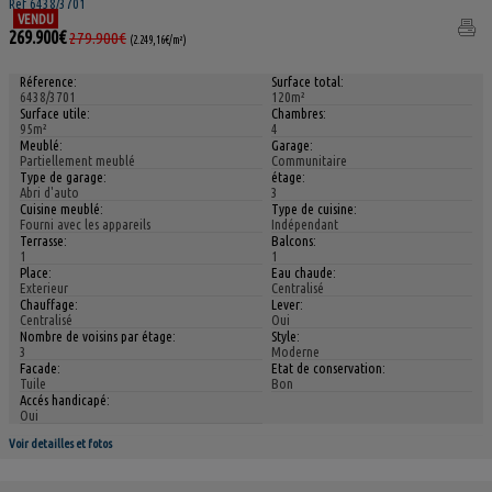
Ref 6438/3701
VENDU
269.900€
279.900€
(2.249,16€/m²)
Réference:
Surface total:
6438/3701
120m²
Surface utile:
Chambres:
95m²
4
Meublé:
Garage:
Partiellement meublé
Communitaire
Type de garage:
étage:
Abri d'auto
3
Cuisine meublé:
Type de cuisine:
Fourni avec les appareils
Indépendant
Terrasse:
Balcons:
1
1
Place:
Eau chaude:
Exterieur
Centralisé
Chauffage:
Lever:
Centralisé
Oui
Nombre de voisins par étage:
Style:
3
Moderne
Facade:
Etat de conservation:
Tuile
Bon
Accés handicapé:
Oui
Voir detailles et fotos