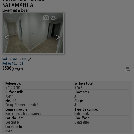
SALAMANCA
Logement À louer
22
<
>
Ref. INSA-438704
🔗
Ref 6710/3701
850€
(9,77€/m²)
Réference:
Surface total:
6710/3701
87m²
Surface utile:
Chambres:
75m²
3
Meublé:
étage:
Complètement meublé
4
Cuisine meublé:
Type de cuisine:
Fourni avec les appareils
Indépendant
Eau chaude:
Chauffage:
Centralisé
Centralisé
Location lien:
850€