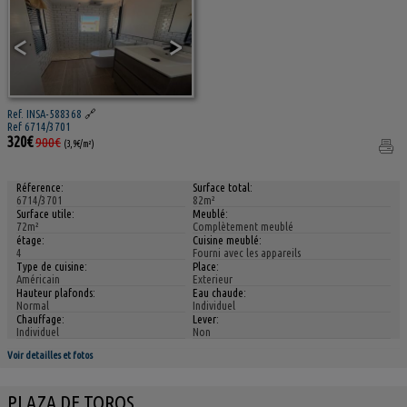
<
>
Ref. INSA-588368
🔗
Ref 6714/3701
320€
900€
(3,9€/m²)
Réference:
Surface total:
6714/3701
82m²
Surface utile:
Meublé:
72m²
Complètement meublé
étage:
Cuisine meublé:
4
Fourni avec les appareils
Type de cuisine:
Place:
Américain
Exterieur
Hauteur plafonds:
Eau chaude:
Normal
Individuel
Chauffage:
Lever:
Individuel
Non
Voir detailles et fotos
PLAZA DE TOROS,