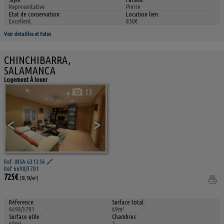
Representative
Pierre
Etat de conservation:
Location lien:
Excellent
850€
Voir detailles et fotos
CHINCHIBARRA,
SALAMANCA
Logement À louer
13
<
>
Ref. INSA-631356
🔗
Ref 6698/3701
725€
(10,5€/m²)
Réference:
Surface total:
6698/3701
69m²
Surface utile:
Chambres:
60m²
2