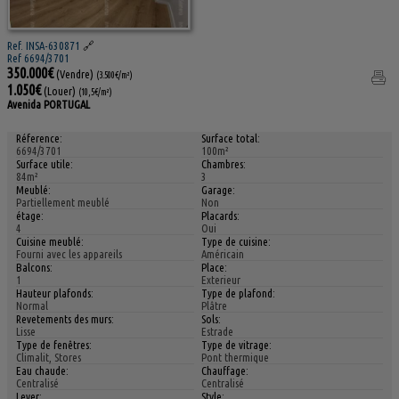
Ref. INSA-630871
🔗
Ref 6694/3701
350.000€
(Vendre)
(3.500€/m²)
1.050€
(Louer)
(10,5€/m²)
Avenida PORTUGAL
Réference:
Surface total:
6694/3701
100m²
Surface utile:
Chambres:
84m²
3
Meublé:
Garage:
Partiellement meublé
Non
étage:
Placards:
4
Oui
Cuisine meublé:
Type de cuisine:
Fourni avec les appareils
Américain
Balcons:
Place:
1
Exterieur
Hauteur plafonds:
Type de plafond:
Normal
Plâtre
Revetements des murs:
Sols:
Lisse
Estrade
Type de fenêtres:
Type de vitrage:
Climalit, Stores
Pont thermique
Eau chaude:
Chauffage:
Centralisé
Centralisé
Lever:
Style: