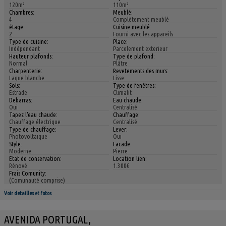
120m²
110m²
Chambres:
Meublé:
4
Complètement meublé
étage:
Cuisine meublé:
2
Fourni avec les appareils
Type de cuisine:
Place:
Indépendant
Parcelement exterieur
Hauteur plafonds:
Type de plafond:
Normal
Plâtre
Charpenterie:
Revetements des murs:
Laque blanche
Lisse
Sols:
Type de fenêtres:
Estrade
Climalit
Debarras:
Eau chaude:
Oui
Centralisé
Tapez l'eau chaude:
Chauffage:
Chauffage électrique
Centralisé
Type de chauffage:
Lever:
Photovoltaïque
Oui
Style:
Facade:
Moderne
Pierre
Etat de conservation:
Location lien:
Rénové
1.300€
Frais Comunity:
(Comunauté comprise)
Voir detailles et fotos
AVENIDA PORTUGAL,