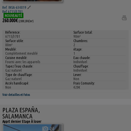
Ref. INSA-634819
🔗
Ref 6715/3701
NOUVEAUTÉ
260.000€
(2.888,88€/m²)
Réference:
Surface total:
6715/3701
90m²
Surface utile:
Chambres:
80m²
2
Meublé:
étage:
Complètement meublé
1
Cuisine meublé:
Eau chaude:
Fourni avec les appareils
Individuel
Tapez l'eau chaude:
Chauffage:
Gaz naturel
Individuel
Type de chauffage:
Lever:
Gaz naturel
Non
Accés handicapé:
Frais Comunity:
Non
420€
Voir detailles et fotos
PLAZA ESPAÑA,
SALAMANCA
Apprt dernier Etage À louer
24