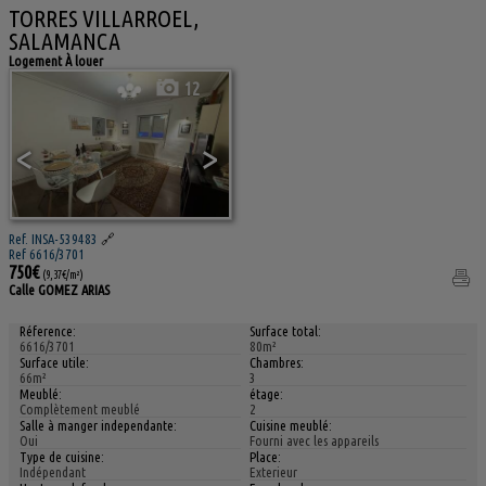
TORRES VILLARROEL,
SALAMANCA
Logement À louer
12
<
>
Ref. INSA-539483
🔗
Ref 6616/3701
750€
(9,37€/m²)
Calle GOMEZ ARIAS
Réference:
Surface total:
6616/3701
80m²
Surface utile:
Chambres:
66m²
3
Meublé:
étage:
Complètement meublé
2
Salle à manger independante:
Cuisine meublé:
Oui
Fourni avec les appareils
Type de cuisine:
Place:
Indépendant
Exterieur