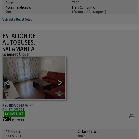
Tuile
750€
Accés handicapé:
Frais Comunity:
Oui
(Comunauté comprise)
Voir detailles et fotos
ESTACIÓN DE
AUTOBUSES,
SALAMANCA
Logement À louer
11
<
>
Ref. INSA-634396
🔗
Ref 6712/3701
NOUVEAUTÉ
750€
(8,52€/m²)
Réference:
Surface total:
6712/3701
88m²