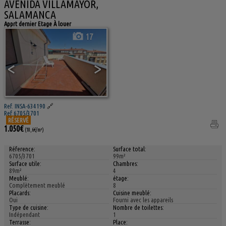
AVENIDA VILLAMAYOR,
SALAMANCA
Apprt dernier Etage À louer
17
<
>
Ref. INSA-634190
🔗
Ref 6705/3701
RÉSERVÉ
1.050€
(10,6€/m²)
Réference:
Surface total:
6705/3701
99m²
Surface utile:
Chambres:
89m²
4
Meublé:
étage:
Complètement meublé
8
Placards:
Cuisine meublé:
Oui
Fourni avec les appareils
Type de cuisine:
Nombre de toilettes:
Indépendant
1
Terrasse:
Place: