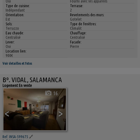
Oui
Fourni avec les appareils
Type de cuisine:
Terrasse:
Indépendant
2
Orientation:
Revetements des murs:
Est
Gotelet
Sols:
Type de fenêtres:
Terrazzo
Climalit
Eau chaude:
Chauffage:
Centralisé
Centralisé
Lever:
Facade:
Oui
Pierre
Location lien:
900€
Voir detailles et fotos
Bº. VIDAL, SALAMANCA
Logement En vente
16
<
>
Ref. INSA-599675
🔗