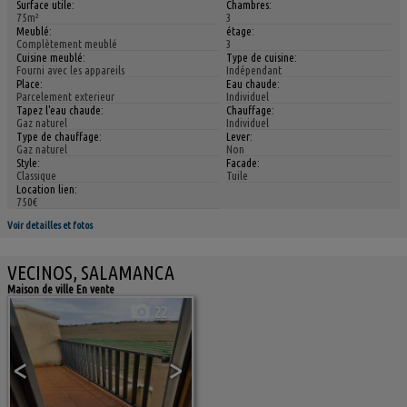
Surface utile:
Chambres:
75m²
3
Meublé:
étage:
Complètement meublé
3
Cuisine meublé:
Type de cuisine:
Fourni avec les appareils
Indépendant
Place:
Eau chaude:
Parcelement exterieur
Individuel
Tapez l'eau chaude:
Chauffage:
Gaz naturel
Individuel
Type de chauffage:
Lever:
Gaz naturel
Non
Style:
Facade:
Classique
Tuile
Location lien:
750€
Voir detailles et fotos
VECINOS, SALAMANCA
Maison de ville En vente
22
<
>