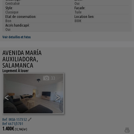
Centralisé
Oui
Style:
Facade:
Classique
Tuile
Etat de conservation:
Location lien:
Bon
800€
Accés handicapé:
Oui
Voir detailles et fotos
AVENIDA MARÍA
AUXILIADORA,
SALAMANCA
Logement À louer
33
<
>
Ref. INSA-157352
🔗
Ref 6671/3701
1.400€
(12,96€/m²)