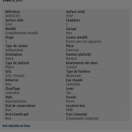
(10,2€/m²)
Réference:
Surface total:
6687/3701
97m²
Surface utile:
Chambres:
82m²
3
Meublé:
Garage:
Complètement meublé
Non
étage:
Cuisine meublé:
1
Fourni avec les appareils
Type de cuisine:
Place:
Indépendant
Exterieur
Orientation:
Hauteur plafonds:
Ouest
Normal
Type de plafond:
Revetements des murs:
Plâtre
Gotelet
Sols:
Type de fenêtres:
Grès, Parquet
Aluminium
Debarras:
Eau chaude:
Non
Centralisé
Chauffage:
Lever:
Centralisé
Oui
Style:
Facade:
Representative
Pierre
Etat de conservation:
Location lien:
Bon
990€
Accés handicapé:
Frais Comunity:
Non
(Comunauté comprise)
Voir detailles et fotos