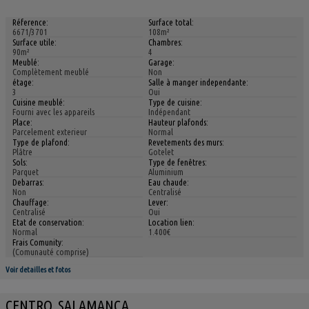
Réference:
Surface total:
6671/3701
108m²
Surface utile:
Chambres:
90m²
4
Meublé:
Garage:
Complètement meublé
Non
étage:
Salle à manger independante:
3
Oui
Cuisine meublé:
Type de cuisine:
Fourni avec les appareils
Indépendant
Place:
Hauteur plafonds:
Parcelement exterieur
Normal
Type de plafond:
Revetements des murs:
Plâtre
Gotelet
Sols:
Type de fenêtres:
Parquet
Aluminium
Debarras:
Eau chaude:
Non
Centralisé
Chauffage:
Lever:
Centralisé
Oui
Etat de conservation:
Location lien:
Normal
1.400€
Frais Comunity:
(Comunauté comprise)
Voir detailles et fotos
CENTRO, SALAMANCA