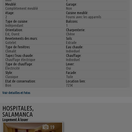
Meublé:
Garage:
Complètement meublé
Non
étage:
Cuisine meublé:
2
Fourni avec les appareils
Type de cuisine:
Balcons:
Indépendant
1
Orientation:
Charpenterie:
Est, Ouest
Chêne
Revetements des murs:
Sols:
Gotelet
Estrade
Type de fenêtres:
Eau chaude:
Climalit
Individuel
Tapez l'eau chaude:
Chauffage:
Chauffage électrique
Individuel
Type de chauffage:
Lever:
Électricité
Oui
Style:
Facade:
Classique
Tuile
Etat de conservation:
Location lien:
Bon
725€
Voir detailles et fotos
HOSPITALES,
SALAMANCA
Logement À louer
19