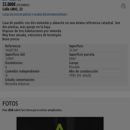
55.000€
(237,06€/m²)
Calle LIRIO, 22
CASA DE DOS PLANTAS Y ALMACÉN EN NAVASFRIAS
Casa de pueblo con dos viviendas y almacén en una misma referencia catastral. Son
dos plantas, más garaje en la baja.
Dispone de tres habitaciones por vivienda.
Muy bien situada, estructura de hormigón.
Buen precio
Referencia:
Superficie:
166/3703
232m²
Superficie útil:
Superficie parcela:
120m²
69m²
Dormitorios:
Garaje:
6
Privado
Comedor independiente:
Año de construcción:
Sí
1983 (43 año/s)
Estado conservacion:
Necesita mejoras
FOTOS
Haz
click
sobre las fotos para verlas ampliadas: