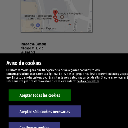
Inmonova Campus
Alfonso VI 13-15
Salamanca
España
(+34)923.994.678
Aviso de cookies
Utilizamos cookies para que tu experiencia de navegación por nuestra web
campus.grupoinmonova.com
sea óptima. Le ley nos exige que nos des tu consentimiento y acepte
uso. En caso de no hacerlo no podrás visitar la web o algunas partes de ella. Si quieres conocer m
sobre nuestra política de cookes haz click en este enlace:
política de cookies
.
Aceptar todas las cookies
Aceptar sólo cookies necesarias
Aviso Legal
Configurar cookies