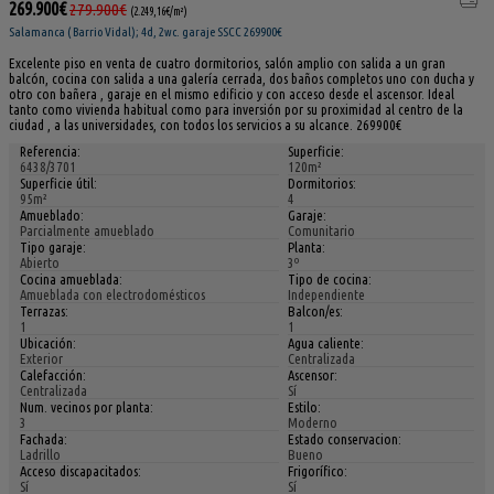
269.900€
279.900€
(2.249,16€/m²)
Salamanca ( Barrio Vidal); 4d, 2wc. garaje SSCC 269900€
Excelente piso en venta de cuatro dormitorios, salón amplio con salida a un gran
balcón, cocina con salida a una galería cerrada, dos baños completos uno con ducha y
otro con bañera , garaje en el mismo edificio y con acceso desde el ascensor. Ideal
tanto como vivienda habitual como para inversión por su proximidad al centro de la
ciudad , a las universidades, con todos los servicios a su alcance. 269900€
Referencia:
Superficie:
6438/3701
120m²
Superficie útil:
Dormitorios:
95m²
4
Amueblado:
Garaje:
Parcialmente amueblado
Comunitario
Tipo garaje:
Planta:
Abierto
3º
Cocina amueblada:
Tipo de cocina:
Amueblada con electrodomésticos
Independiente
Terrazas:
Balcon/es:
1
1
Ubicación:
Agua caliente:
Exterior
Centralizada
Calefacción:
Ascensor:
Centralizada
Sí
Num. vecinos por planta:
Estilo:
3
Moderno
Fachada:
Estado conservacion:
Ladrillo
Bueno
Acceso discapacitados:
Frigorífico:
Sí
Sí