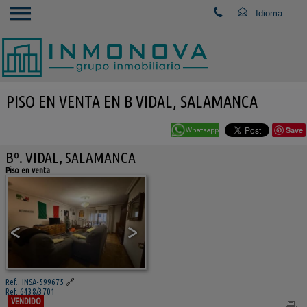
PISO EN VENTA EN B VIDAL, SALAMANCA
Save
Bº. VIDAL, SALAMANCA
Piso en venta
<
>
Ref.. INSA-599675
🔗
Ref. 6438/3701
VENDIDO