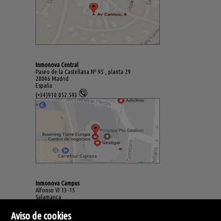
Inmonova Central
Paseo de la Castellana Nº 95 , planta 29
28046 Madrid
España
(+34)910.052.593
Inmonova Campus
Alfonso VI 13-15
Salamanca
España
(+34)923.994.678
Aviso de cookies