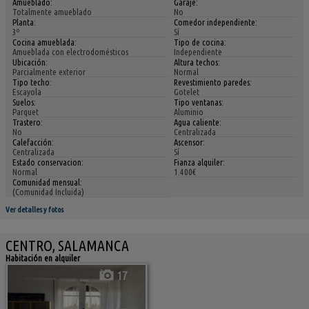
Amueblado:
Garaje:
Totalmente amueblado
No
Planta:
Comedor independiente:
3º
Sí
Cocina amueblada:
Tipo de cocina:
Amueblada con electrodomésticos
Independiente
Ubicación:
Altura techos:
Parcialmente exterior
Normal
Tipo techo:
Revestimiento paredes:
Escayola
Gotelet
Suelos:
Tipo ventanas:
Parquet
Aluminio
Trastero:
Agua caliente:
No
Centralizada
Calefacción:
Ascensor:
Centralizada
Sí
Estado conservacion:
Fianza alquiler:
Normal
1.400€
Comunidad mensual:
(Comunidad Incluida)
Ver detalles y fotos
CENTRO, SALAMANCA
Habitación en alquiler
17