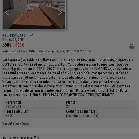
<
>
Ref.. INSA-633011
🔗
Ref. 6705/3701
350€
1.050€
Salamanca ( Avda. Villamayor-Campus), 3 D, 1WC. 1ASEO.1050€
SALAMANCA ( Avenida de Villamayor ) : HABITACION DISPONIBLE PISO PARA COMPARTIR
CON 2 ESTUDIANTES Atención estudiantes ! Ya puedes reservar tu piso con nosotros
para el próximo curso 2026 - 2027 . No te la juegues y ven a INMONOVA, apoyando a
los estudiantes en Salamanca desde el año 2002, garantía, transparencia y seriedad
nos distingue . Atención estudiantes, estupendo ático en alquiler en la avenida de
Villamayor , de cuatro dormitorios , salón, cocina , baño , aseo y una terraza
espectacular con increibles vistas y muy luminoso . Ideal tres personas . Los gastos de
comunidad y calefacción incluidos en el precio . Para tres personas : 1.050 € . Para
cuatro personas : 1.200 € . PISO PARA COMPARTIR CON OTRO ESTUDIANTE
Referencia:
Planta:
6705/3701
8º
Fianza alquiler:
Comunidad mensual:
350€
(Comunidad Incluida)
Ver detalles y fotos