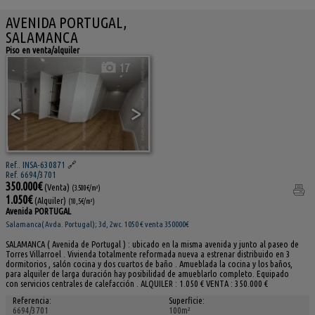
AVENIDA PORTUGAL,
SALAMANCA
Piso en venta/alquiler
17
<
>
Ref.. INSA-630871
🔗
Ref. 6694/3701
350.000€
(Venta)
(3.500€/m²)
1.050€
(Alquiler)
(10,5€/m²)
Avenida PORTUGAL
Salamanca( Avda. Portugal); 3d, 2wc. 1050 € venta 350000€
SALAMANCA ( Avenida de Portugal ) : ubicado en la misma avenida y junto al paseo de
Torres Villarroel . Vivienda totalmente reformada nueva a estrenar distribuido en 3
dormitorios , salón cocina y dos cuartos de baño . Amueblada la cocina y los baños,
para alquiler de larga duración hay posibilidad de amueblarlo completo. Equipado
con servicios centrales de calefacción . ALQUILER : 1.050 € VENTA : 350.000 €
Referencia:
Superficie:
6694/3701
100m²