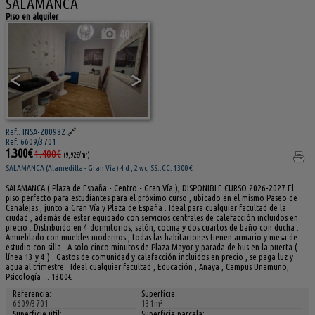
SALAMANCA
Piso en alquiler
40
<
>
Ref.. INSA-200982
🔗
Ref. 6609/3701
1.300€
1.400€
(9,92€/m²)
SALAMANCA (Alamedilla - Gran Vía) 4 d , 2 wc, SS..CC. 1300 €
SALAMANCA ( Plaza de España - Centro - Gran Vía ); DISPONIBLE CURSO 2026-2027 El
piso perfecto para estudiantes para el próximo curso , ubicado en el mismo Paseo de
Canalejas , junto a Gran Vía y Plaza de España . Ideal para cualquier facultad de la
ciudad , además de estar equipado con servicios centrales de calefacción incluidos en
precio . Distribuido en 4 dormitorios, salón, cocina y dos cuartos de baño con ducha .
Amueblado con muebles modernos , todas las habitaciones tienen armario y mesa de
estudio con silla . A solo cinco minutos de Plaza Mayor y parada de bus en la puerta (
línea 13 y 4 ) . Gastos de comunidad y calefacción incluidos en precio , se paga luz y
agua al trimestre . Ideal cualquier facultad , Educación , Anaya , Campus Unamuno,
Psicología . . 1300€ .
Referencia:
Superficie:
6609/3701
131m²
Superficie útil:
Superficie parcela: