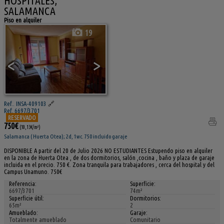
HOSPITALES,
SALAMANCA
Piso en alquiler
19
<
>
Ref.. INSA-409103
🔗
Ref. 6697/3701
RESERVADO
750€
(10,13€/m²)
Salamanca ( Huerta Otea); 2d, 1wc. 750 incluido garaje
DISPONIBLE A partir del 20 de Julio 2026 NO ESTUDIANTES Estupendo piso en alquiler
en la zona de Huerta Otea , de dos dormitorios, salón ,cocina , baño y plaza de garaje
incluida en el precio. 750 €. Zona tranquila para trabajadores , cerca del hospital y del
Campus Unamuno. 750€
Referencia:
Superficie:
6697/3701
74m²
Superficie útil:
Dormitorios:
65m²
2
Amueblado:
Garaje:
Totalmente amueblado
Comunitario