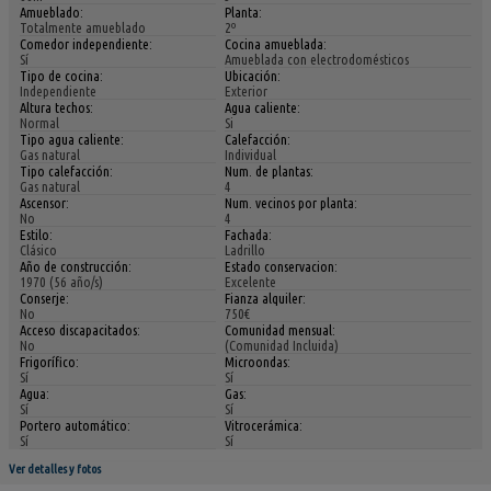
Amueblado:
Planta:
Totalmente amueblado
2º
Comedor independiente:
Cocina amueblada:
Sí
Amueblada con electrodomésticos
Tipo de cocina:
Ubicación:
Independiente
Exterior
Altura techos:
Agua caliente:
Normal
Si
Tipo agua caliente:
Calefacción:
Gas natural
Individual
Tipo calefacción:
Num. de plantas:
Gas natural
4
Ascensor:
Num. vecinos por planta:
No
4
Estilo:
Fachada:
Clásico
Ladrillo
Año de construcción:
Estado conservacion:
1970 (56 año/s)
Excelente
Conserje:
Fianza alquiler:
No
750€
Acceso discapacitados:
Comunidad mensual:
No
(Comunidad Incluida)
Frigorífico:
Microondas:
Sí
Sí
Agua:
Gas:
Sí
Sí
Portero automático:
Vitrocerámica:
Sí
Sí
Ver detalles y fotos