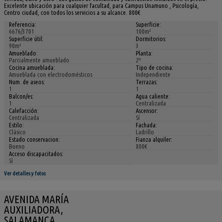
Excelente ubicación para cualquier facultad, para Campus Unamuno , Psicología,
Centro ciudad, con todos los servicios a su alcance. 800€
Referencia:
Superficie:
6676/3701
100m²
Superficie útil:
Dormitorios:
90m²
3
Amueblado:
Planta:
Parcialmente amueblado
2º
Cocina amueblada:
Tipo de cocina:
Amueblada con electrodomésticos
Independiente
Num. de aseos:
Terrazas:
1
1
Balcon/es:
Agua caliente:
1
Centralizada
Calefacción:
Ascensor:
Centralizada
Sí
Estilo:
Fachada:
Clásico
Ladrillo
Estado conservacion:
Fianza alquiler:
Bueno
800€
Acceso discapacitados:
Sí
Ver detalles y fotos
AVENIDA MARÍA
AUXILIADORA,
SALAMANCA