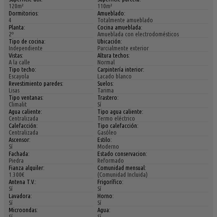
120m²
110m²
Dormitorios:
Amueblado:
4
Totalmente amueblado
Planta:
Cocina amueblada:
2º
Amueblada con electrodomésticos
Tipo de cocina:
Ubicación:
Independiente
Parcialmente exterior
Vistas:
Altura techos:
A la calle
Normal
Tipo techo:
Carpintería interior:
Escayola
Lacado blanco
Revestimiento paredes:
Suelos:
Lisas
Tarima
Tipo ventanas:
Trastero:
Climalit
Sí
Agua caliente:
Tipo agua caliente:
Centralizada
Termo eléctrico
Calefacción:
Tipo calefacción:
Centralizada
Gasóleo
Ascensor:
Estilo:
Sí
Moderno
Fachada:
Estado conservacion:
Piedra
Reformado
Fianza alquiler:
Comunidad mensual:
1.300€
(Comunidad Incluida)
Antena T.V.:
Frigorífico:
Sí
Sí
Lavadora:
Horno:
Sí
Sí
Microondas:
Agua:
Sí
Sí