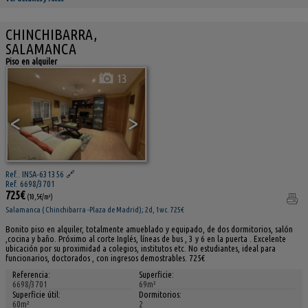
CHINCHIBARRA,
SALAMANCA
Piso en alquiler
13
<
>
Ref.. INSA-631356
🔗
Ref. 6698/3701
725€
(10,5€/m²)
Salamanca ( Chinchibarra -Plaza de Madrid); 2d, 1wc. 725€
Bonito piso en alquiler, totalmente amueblado y equipado, de dos dormitorios, salón
,cocina y baño. Próximo al corte Inglés, líneas de bus , 3 y 6 en la puerta . Excelente
ubicación por su proximidad a colegios, institutos etc. No estudiantes, ideal para
funcionarios, doctorados , con ingresos demostrables. 725€
Referencia:
Superficie:
6698/3701
69m²
Superficie útil:
Dormitorios:
60m²
2