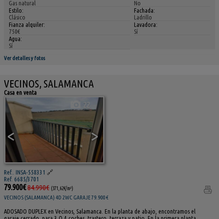
Gas natural
No
Estilo:
Fachada:
Clásico
Ladrillo
Fianza alquiler:
Lavadora:
750€
Sí
Agua:
Sí
Ver detalles y fotos
VECINOS, SALAMANCA
Casa en venta
22
<
>
Ref.. INSA-558331
🔗
Ref. 6685/3701
79.900€
84.990€
(371,62€/m²)
VECINOS (SALAMANCA) 4D 2WC GARAJE 79.900 €
ADOSADO DUPLEX en Vecinos, Salamanca. En la planta de abajo, encontramos el
garaje cerrado, para 3 O 4 coches, trastero, terraza y patio. En la primera planta,