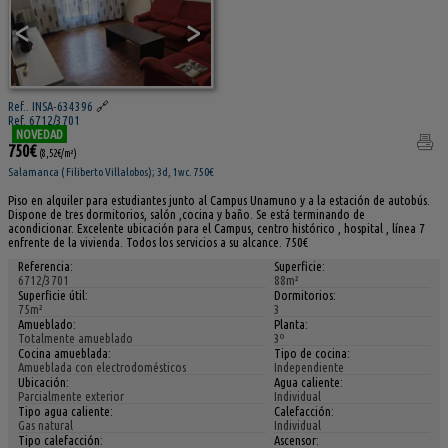
<
>
Ref.. INSA-634396
🔗
Ref. 6712/3701
NOVEDAD
750€
(8,52€/m²)
Salamanca ( Filiberto Villalobos); 3d, 1wc. 750€
Piso en alquiler para estudiantes junto al Campus Unamuno y a la estación de autobús.
Dispone de tres dormitorios, salón ,cocina y baño. Se está terminando de
acondicionar. Excelente ubicación para el Campus, centro histórico , hospital , línea 7
enfrente de la vivienda. Todos los servicios a su alcance. 750€
Referencia:
Superficie:
6712/3701
88m²
Superficie útil:
Dormitorios:
75m²
3
Amueblado:
Planta:
Totalmente amueblado
3º
Cocina amueblada:
Tipo de cocina:
Amueblada con electrodomésticos
Independiente
Ubicación:
Agua caliente:
Parcialmente exterior
Individual
Tipo agua caliente:
Calefacción:
Gas natural
Individual
Tipo calefacción:
Ascensor: