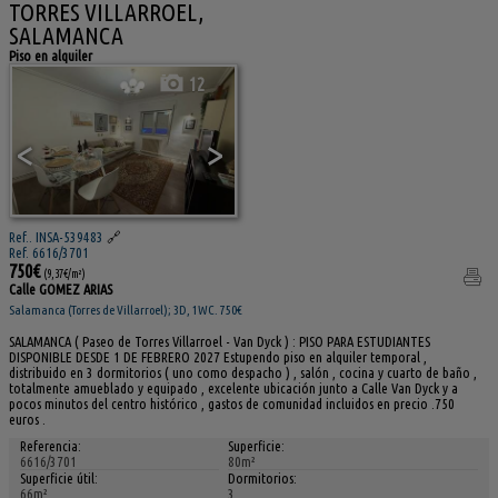
TORRES VILLARROEL,
SALAMANCA
Piso en alquiler
12
<
>
Ref.. INSA-539483
🔗
Ref. 6616/3701
750€
(9,37€/m²)
Calle GOMEZ ARIAS
Salamanca (Torres de Villarroel); 3D, 1WC. 750€
SALAMANCA ( Paseo de Torres Villarroel - Van Dyck ) : PISO PARA ESTUDIANTES
DISPONIBLE DESDE 1 DE FEBRERO 2027 Estupendo piso en alquiler temporal ,
distribuido en 3 dormitorios ( uno como despacho ) , salón , cocina y cuarto de baño ,
totalmente amueblado y equipado , excelente ubicación junto a Calle Van Dyck y a
pocos minutos del centro histórico , gastos de comunidad incluidos en precio .750
euros .
Referencia:
Superficie:
6616/3701
80m²
Superficie útil:
Dormitorios:
66m²
3