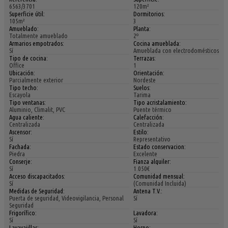
6563/3701
120m²
Superficie útil:
Dormitorios:
105m²
3
Amueblado:
Planta:
Totalmente amueblado
2º
Armarios empotrados:
Cocina amueblada:
Sí
Amueblada con electrodomésticos
Tipo de cocina:
Terrazas:
Office
1
Ubicación:
Orientación:
Parcialmente exterior
Nordeste
Tipo techo:
Suelos:
Escayola
Tarima
Tipo ventanas:
Tipo acristalamiento:
Aluminio, Climalit, PVC
Puente térmico
Agua caliente:
Calefacción:
Centralizada
Centralizada
Ascensor:
Estilo:
Sí
Representativo
Fachada:
Estado conservacion:
Piedra
Excelente
Conserje:
Fianza alquiler:
Sí
1.050€
Acceso discapacitados:
Comunidad mensual:
Sí
(Comunidad Incluida)
Medidas de Seguridad:
Antena T.V.:
Puerta de seguridad, Videovigilancia, Personal
Sí
Seguridad
Frigorífico:
Lavadora:
Sí
Sí
Lavavajillas:
Horno: