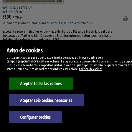
Ref.. INSA-438704
🔗
Ref. 6710/3701
850€
(9,77€/m²)
Salamanca (Plaza de Toros - Plaza de Madrid ); 3d, 1wc. a estrenar850€
Excelente piso en alquiler entre Plaza de Toros y Plaza de Madrid, ideal para
doctorados, Máster o Mir. Dispone de tres dormitorios, salón, cocina y baño .
Totalmente reformado a estrenar. 850€
Referencia:
Superficie:
Aviso de cookies
6710/3701
87m²
Superficie útil:
Dormitorios:
Utilizamos cookies para que tu experiencia de navegación por nuestra web
75m²
3
campus.grupoinmonova.com
sea óptima. Le ley nos exige que nos des tu consentimiento y acepte
Amueblado:
Planta:
uso. En caso de no hacerlo no podrás visitar la web o algunas partes de ella. Si quieres conocer m
Totalmente amueblado
4º
sobre nuestra política de cookes haz click en este enlace:
política de cookies
.
Cocina amueblada:
Tipo de cocina:
Amueblada con electrodomésticos
Independiente
Agua caliente:
Calefacción:
Aceptar todas las cookies
Centralizada
Centralizada
Fianza alquiler:
Frigorífico:
850€
Sí
Lavadora:
Agua:
Aceptar sólo cookies necesarias
Sí
Sí
Ver detalles y fotos
Configurar cookies
AVENIDA PORTUGAL,
SALAMANCA