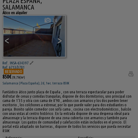
PLAZA ESPAÑA,
SALAMANCA
Ático en alquiler
24
<
>
Ref.. INSA-634397
🔗
Ref. 6713/3701
RESERVADO
850€
(10,75€/m²)
Salamanca ( Plaza España); 2d, 1wc. terraza 850€
Fantástico ático junto plaza de España , con una terraza espectacular para poder
disfrutar de cenas y comidas tranquilas, dispone de dos dormitorios, uno principal con
cama de 1'35 y otra con cama de 0'90 , ambos con armarios y los dos pueden tener
escritorio , los colchones a estrenar, por lo que puede valer para dos estudiantes o
pareja. Bonito salón comedor con sofá cama , cocina con electrodomésticos , balcón
con unas vistas al centro histórico. En la entrada dispone de una despensa ideal para
almacenaje y la terraza dispone de una zona cubierta con armarios y también para
almacenaje. Los gastos de comunidad y calefacción están incluidos en el precio. El
portal está adaptado sin barreras , dispone de todos los servicios que pueda necesitar
850€