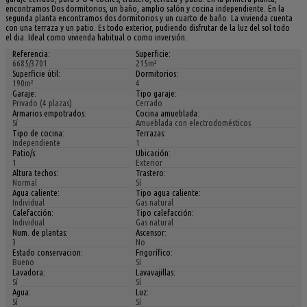
encontramos Dos dormitorios, un baño, amplio salón y cocina independiente. En la
segunda planta encontramos dos dormitorios y un cuarto de baño. La vivienda cuenta
con una terraza y un patio. Es todo exterior, pudiendo disfrutar de la luz del sol todo
el dia. Ideal como vivienda habitual o como inversión.
Referencia:
Superficie:
6685/3701
215m²
Superficie útil:
Dormitorios:
190m²
4
Garaje:
Tipo garaje:
Privado (4 plazas)
Cerrado
Armarios empotrados:
Cocina amueblada:
Sí
Amueblada con electrodomésticos
Tipo de cocina:
Terrazas:
Independiente
1
Patio/s:
Ubicación:
1
Exterior
Altura techos:
Trastero:
Normal
Sí
Agua caliente:
Tipo agua caliente:
Individual
Gas natural
Calefacción:
Tipo calefacción:
Individual
Gas natural
Num. de plantas:
Ascensor:
3
No
Estado conservacion:
Frigorífico:
Bueno
Sí
Lavadora:
Lavavajillas:
Sí
Sí
Agua:
Luz:
Sí
Sí