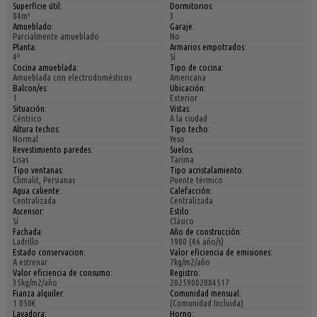
Superficie útil:
Dormitorios:
84m²
3
Amueblado:
Garaje:
Parcialmente amueblado
No
Planta:
Armarios empotrados:
4º
Sí
Cocina amueblada:
Tipo de cocina:
Amueblada con electrodomésticos
Americana
Balcon/es:
Ubicación:
1
Exterior
Situación:
Vistas:
Céntrico
A la ciudad
Altura techos:
Tipo techo:
Normal
Yeso
Revestimiento paredes:
Suelos:
Lisas
Tarima
Tipo ventanas:
Tipo acristalamiento:
Climalit, Persianas
Puente térmico
Agua caliente:
Calefacción:
Centralizada
Centralizada
Ascensor:
Estilo:
Sí
Clásico
Fachada:
Año de construcción:
Ladrillo
1980 (46 año/s)
Estado conservacion:
Valor eficiencia de emisiones:
A estrenar
7kg/m2/año
Valor eficiencia de consumo:
Registro:
35kg/m2/año
20259002084517
Fianza alquiler:
Comunidad mensual:
1.050€
(Comunidad Incluida)
Lavadora:
Horno: