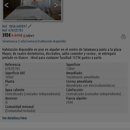
<
>
Ref.. INSA-608897
🔗
Ref. 6707/3701
393€
1.575€
(2,62€/m²)
Salamanca ( Calle Zamora) habitación disponible
Habitación disponible en piso en alquiler en el centro de Salamanca junto a la plaza
Mayor, de cuatro dormitorios, dos baños, salón comedor y cocina , se entregará
pintado en blanco . Ideal para cualquier facultad 1575€ gastos a parte.
Referencia:
Superficie:
6707/3701
150m²
Superficie útil:
Amueblado:
140m²
Totalmente amueblado
Planta:
Cocina amueblada:
5º
Amueblada con electrodomésticos
Agua caliente:
Calefacción:
Centralizada (contador independiente)
Centralizada (contador independiente)
Ascensor:
Fianza alquiler:
Sí
393€
Comunidad mensual:
(Comunidad Incluida)
Ver detalles y fotos