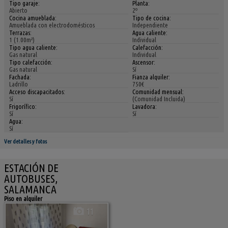
Tipo garaje:
Planta:
Abierto
2º
Cocina amueblada:
Tipo de cocina:
Amueblada con electrodomésticos
Independiente
Terrazas:
Agua caliente:
1 (1.00m²)
Individual
Tipo agua caliente:
Calefacción:
Gas natural
Individual
Tipo calefacción:
Ascensor:
Gas natural
Sí
Fachada:
Fianza alquiler:
Ladrillo
750€
Acceso discapacitados:
Comunidad mensual:
Sí
(Comunidad Incluida)
Frigorífico:
Lavadora:
Sí
Sí
Agua:
Sí
Ver detalles y fotos
ESTACIÓN DE
AUTOBUSES,
SALAMANCA
Piso en alquiler
11