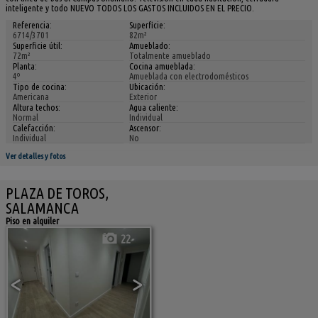
inteligente y todo NUEVO TODOS LOS GASTOS INCLUIDOS EN EL PRECIO.
Referencia:
Superficie:
6714/3701
82m²
Superficie útil:
Amueblado:
72m²
Totalmente amueblado
Planta:
Cocina amueblada:
4º
Amueblada con electrodomésticos
Tipo de cocina:
Ubicación:
Americana
Exterior
Altura techos:
Agua caliente:
Normal
Individual
Calefacción:
Ascensor:
Individual
No
Ver detalles y fotos
PLAZA DE TOROS,
SALAMANCA
Piso en alquiler
22
<
>