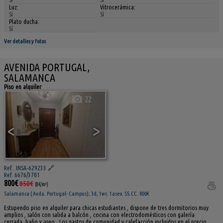
Luz:
Vitrocerámica:
Sí
Sí
Plato ducha:
Sí
Ver detalles y fotos
AVENIDA PORTUGAL,
SALAMANCA
Piso en alquiler
22
<
>
Ref.. INSA-629233
🔗
Ref. 6676/3701
800€
850€
(8€/m²)
Salamanca ( Avda. Portugal- Campus); 3d, 1wc. 1aseo. SS.CC. 800€
Estupendo piso en alquiler para chicas estudiantes , dispone de tres dormitorios muy
amplios , salón con salida a balcón , cocina con electrodomésticos con galería
cerrada, baño y aseo . Los gastos de comunidad y calefacción incluidos en el precio.