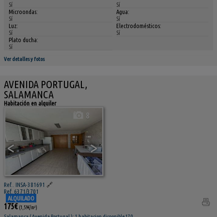
Sí
Sí
Microondas:
Agua:
Sí
Sí
Luz:
Electrodomésticos:
Sí
Sí
Plato ducha:
Sí
Ver detalles y fotos
AVENIDA PORTUGAL,
SALAMANCA
Habitación en alquiler
8
<
>
Ref.. INSA-381691
🔗
Ref. 6371/3701
ALQUILADO
175€
(1,59€/m²)
Salamanca ( Avenida Portugal ); 1 habitacion disponible 170.