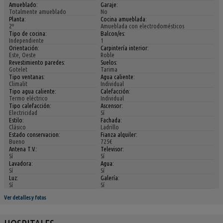
Amueblado:
Garaje:
Totalmente amueblado
No
Planta:
Cocina amueblada:
2º
Amueblada con electrodomésticos
Tipo de cocina:
Balcon/es:
Independiente
1
Orientación:
Carpintería interior:
Este, Oeste
Roble
Revestimiento paredes:
Suelos:
Gotelet
Tarima
Tipo ventanas:
Agua caliente:
Climalit
Individual
Tipo agua caliente:
Calefacción:
Termo eléctrico
Individual
Tipo calefacción:
Ascensor:
Electricidad
Sí
Estilo:
Fachada:
Clásico
Ladrillo
Estado conservacion:
Fianza alquiler:
Bueno
725€
Antena T.V.:
Televisor:
Sí
Sí
Lavadora:
Agua:
Sí
Sí
Luz:
Galería:
Sí
Sí
Ver detalles y fotos