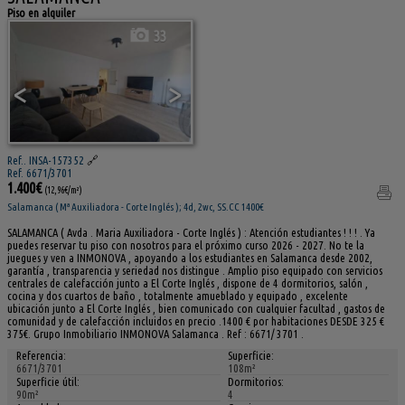
Piso en alquiler
33
<
>
Ref.. INSA-157352
🔗
Ref. 6671/3701
1.400€
(12,96€/m²)
Salamanca ( Mª Auxiliadora - Corte Inglés ); 4d, 2wc, SS.CC 1400€
SALAMANCA ( Avda . Maria Auxiliadora - Corte Inglés ) : Atención estudiantes ! ! ! . Ya
puedes reservar tu piso con nosotros para el próximo curso 2026 - 2027. No te la
juegues y ven a INMONOVA , apoyando a los estudiantes en Salamanca desde 2002,
garantía , transparencia y seriedad nos distingue . Amplio piso equipado con servicios
centrales de calefacción junto a El Corte Inglés , dispone de 4 dormitorios, salón ,
cocina y dos cuartos de baño , totalmente amueblado y equipado , excelente
ubicación junto a El Corte Inglés , bien comunicado con cualquier facultad , gastos de
comunidad y de calefacción incluidos en precio .1400 € por habitaciones DESDE 325 €
375€. Grupo Inmobiliario INMONOVA Salamanca . Ref : 6671/ 3701 .
Referencia:
Superficie:
6671/3701
108m²
Superficie útil:
Dormitorios:
90m²
4