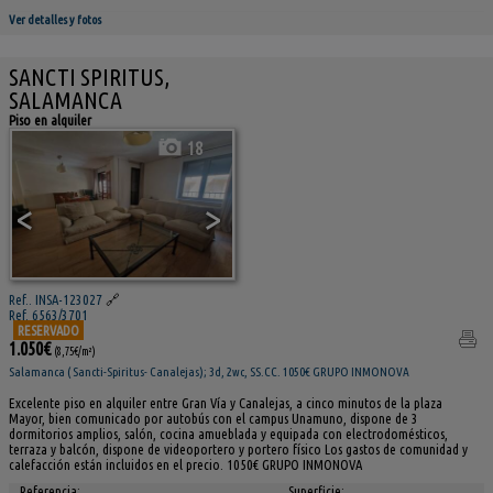
Ver detalles y fotos
SANCTI SPIRITUS,
SALAMANCA
Piso en alquiler
18
<
>
Ref.. INSA-123027
🔗
Ref. 6563/3701
RESERVADO
1.050€
(8,75€/m²)
Salamanca ( Sancti-Spiritus- Canalejas); 3d, 2wc, SS.CC. 1050€ GRUPO INMONOVA
Excelente piso en alquiler entre Gran Vía y Canalejas, a cinco minutos de la plaza
Mayor, bien comunicado por autobús con el campus Unamuno, dispone de 3
dormitorios amplios, salón, cocina amueblada y equipada con electrodomésticos,
terraza y balcón, dispone de videoportero y portero físico Los gastos de comunidad y
calefacción están incluidos en el precio. 1050€ GRUPO INMONOVA
Referencia:
Superficie: