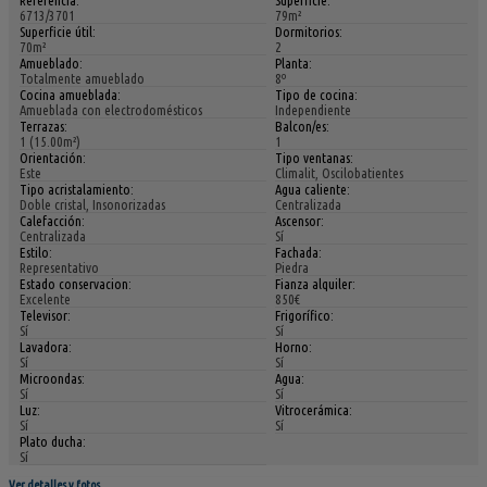
Referencia:
Superficie:
6713/3701
79m²
Superficie útil:
Dormitorios:
70m²
2
Amueblado:
Planta:
Totalmente amueblado
8º
Cocina amueblada:
Tipo de cocina:
Amueblada con electrodomésticos
Independiente
Terrazas:
Balcon/es:
1 (15.00m²)
1
Orientación:
Tipo ventanas:
Este
Climalit, Oscilobatientes
Tipo acristalamiento:
Agua caliente:
Doble cristal, Insonorizadas
Centralizada
Calefacción:
Ascensor:
Centralizada
Sí
Estilo:
Fachada:
Representativo
Piedra
Estado conservacion:
Fianza alquiler:
Excelente
850€
Televisor:
Frigorífico:
Sí
Sí
Lavadora:
Horno:
Sí
Sí
Microondas:
Agua:
Sí
Sí
Luz:
Vitrocerámica:
Sí
Sí
Plato ducha:
Sí
Ver detalles y fotos