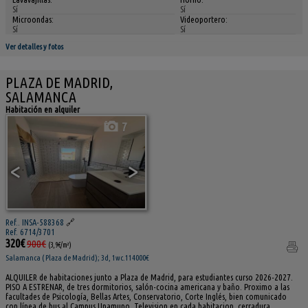
Sí
Sí
Microondas:
Videoportero:
Sí
Sí
Ver detalles y fotos
PLAZA DE MADRID,
SALAMANCA
Habitación en alquiler
7
<
>
Ref.. INSA-588368
🔗
Ref. 6714/3701
320€
900€
(3,9€/m²)
Salamanca ( Plaza de Madrid); 3d, 1wc.114000€
ALQUILER de habitaciones junto a Plaza de Madrid, para estudiantes curso 2026-2027.
PISO A ESTRENAR, de tres dormitorios, salón-cocina americana y baño. Proximo a las
facultades de Psicología, Bellas Artes, Conservatorio, Corte Inglés, bien comunicado
con línea de bus al Campus Unamuno. Television en cada habitacion, cerradura