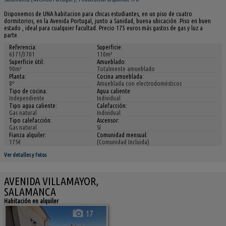
Disponemos de UNA habitacion para chicas estudiantes, en un piso de cuatro
dormitorios, en la Avenida Portugal, junto a Sanidad, buena ubicación .Piso en buen
estado , ideal para cualquier facultad. Precio 175 euros más gastos de gas y luz a
parte.
Referencia:
Superficie:
6371/3701
110m²
Superficie útil:
Amueblado:
90m²
Totalmente amueblado
Planta:
Cocina amueblada:
8º
Amueblada con electrodomésticos
Tipo de cocina:
Agua caliente:
Independiente
Individual
Tipo agua caliente:
Calefacción:
Gas natural
Individual
Tipo calefacción:
Ascensor:
Gas natural
Sí
Fianza alquiler:
Comunidad mensual:
175€
(Comunidad Incluida)
Ver detalles y fotos
AVENIDA VILLAMAYOR,
SALAMANCA
Habitación en alquiler
17