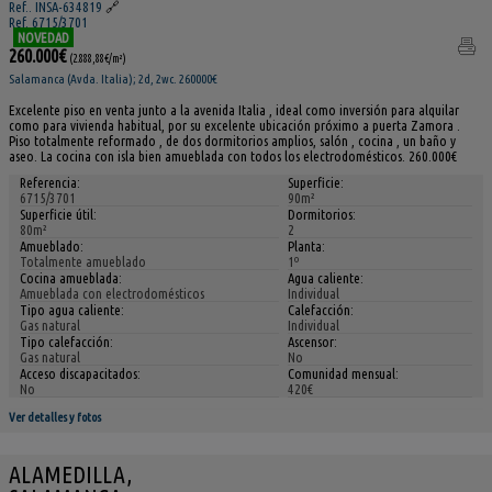
Ref.. INSA-634819
🔗
Ref. 6715/3701
NOVEDAD
260.000€
(2.888,88€/m²)
Salamanca (Avda. Italia); 2d, 2wc. 260000€
Excelente piso en venta junto a la avenida Italia , ideal como inversión para alquilar
como para vivienda habitual, por su excelente ubicación próximo a puerta Zamora .
Piso totalmente reformado , de dos dormitorios amplios, salón , cocina , un baño y
aseo. La cocina con isla bien amueblada con todos los electrodomésticos. 260.000€
Referencia:
Superficie:
6715/3701
90m²
Superficie útil:
Dormitorios:
80m²
2
Amueblado:
Planta:
Totalmente amueblado
1º
Cocina amueblada:
Agua caliente:
Amueblada con electrodomésticos
Individual
Tipo agua caliente:
Calefacción:
Gas natural
Individual
Tipo calefacción:
Ascensor:
Gas natural
No
Acceso discapacitados:
Comunidad mensual:
No
420€
Ver detalles y fotos
ALAMEDILLA,